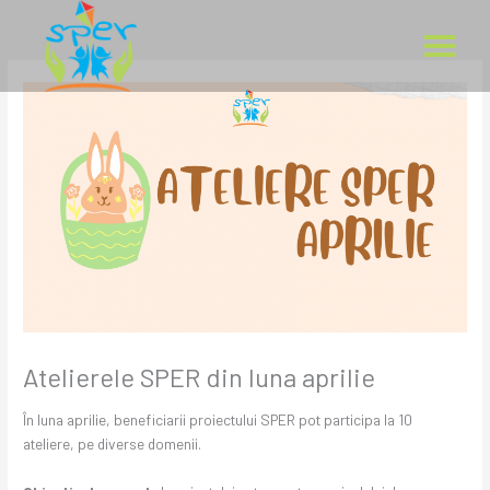
Skip
to
content
SPER ÎN COPII
SPER ÎN PĂR
SPER ÎN ȘCOLI
ÎNSCRIE-TE ÎN P
Atelierele SPER din luna aprilie
În luna aprilie, beneficiarii proiectului SPER pot participa la 10
ateliere, pe diverse domenii.