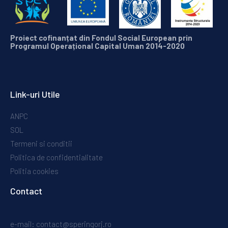
Proiect
cofinanțat
din
Fondul
Social European
prin
Programul
Operațional
Capital
Uman
2014-2020
Link-uri Utile
ANPC
SOL
Termeni si conditii
Politica de confidentialitate
Politia cookies
Contact
e-mail: contact@speringorj.ro