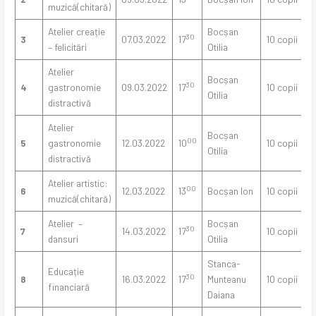
muzică(chitară)
Atelier creație
Bocșan
30
3
07.03.2022
17
10 copii
– felicitări
Otilia
Atelier
Bocșan
30
4
gastronomie
09.03.2022
17
10 copii
Otilia
distractivă
Atelier
Bocșan
00
5
gastronomie
12.03.2022
10
10 copii
Otilia
distractivă
Atelier artistic:
00
6
12.03.2022
13
Bocșan Ion
10 copii
muzică(chitară)
Atelier –
Bocșan
30
7
14.03.2022
17
10 copii
dansuri
Otilia
Stanca-
Educație
30
8
16.03.2022
17
Munteanu
10 copii
financiară
Daiana