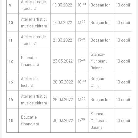
Atelier creație
00
9
19.03.2022
10
Bocșan Ion
10 copii
– pictură
Atelier artistic:
00
10
19.03.2022
13
Bocșan Ion
10 copii
muzică(chitară)
Atelier creație
30
11
21.03.2022
17
Bocșan Ion
10 copii
– pictură
Stanca-
Educație
30
12
23.03.2022
17
Munteanu
10 copii
financiară
Daiana
Atelier de
Bocșan
00
13
26.03.2022
10
10 copii
lectură
Otilia
Atelier artistic:
00
14
26.03.2022
13
Bocșan Ion
10 copii
muzică(chitară)
Stanca-
Educație
30
15
30.03.2022
17
Munteanu
10 copii
financiară
Daiana