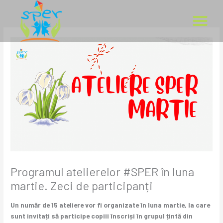
Skip
to
content
SPER ÎN COPII
SPER ÎN PĂR
SPER ÎN ȘCOLI
ÎNSCRIE-TE ÎN P
Programul atelierelor #SPER în luna
martie. Zeci de participanți
Un număr de 15 ateliere vor fi organizate în luna martie, la care
sunt invitați să participe copiii înscriși în grupul țintă din