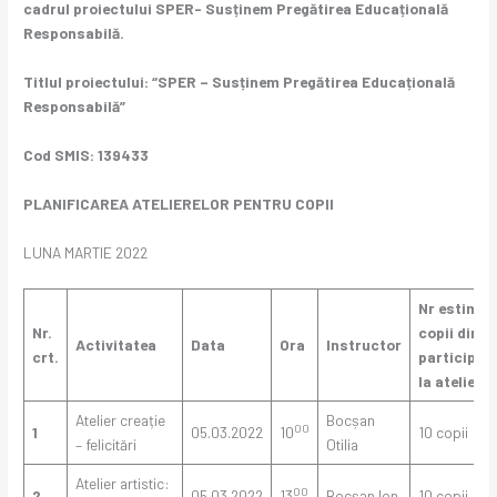
cadrul proiectului SPER- Susținem Pregătirea Educațională
Responsabilă.
Titlul proiectului: “SPER – Susținem Pregătirea Educațională
Responsabilă”
Cod SMIS: 139433
PLANIFICAREA
ATELIERELOR PENTRU COPII
LUNA MARTIE 2022
Nr estimat
Nr.
copii din G
Activitatea
Data
Ora
Instructor
crt.
participan
la ateliere
Atelier creație
Bocșan
00
1
05.03.2022
10
10 copii
– felicitări
Otilia
Atelier artistic:
00
2
05.03.2022
13
Bocșan Ion
10 copii