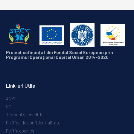
Proiect
cofinanțat
din
Fondul
Social European
prin
Programul
Operațional
Capital
Uman
2014-2020
Link-uri Utile
ANPC
SOL
Termeni si conditii
Politica de confidentialitate
Politia cookies