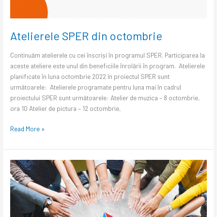
Atelierele SPER din octombrie
Continuăm atelierele cu cei înscriși în programul SPER. Participarea la
aceste ateliere este unul din beneficiile înrolării în program. Atelierele
planificate în luna octombrie 2022 în proiectul SPER sunt
următoarele: Atelierele programate pentru luna mai în cadrul
proiectului SPER sunt următoarele: Atelier de muzica – 8 octombrie,
ora 10 Atelier de pictura – 12 octombrie,
Read More »
Peste
200
de
copii
și