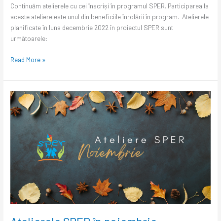
Continuăm atelierele cu cei înscriși în programul SPER. Participarea la
aceste ateliere este unul din beneficiile înrolării în program. Atelierele
planificate în luna decembrie 2022 în proiectul SPER sunt
următoarele:
Read More »
Atelierele
SPER
în
noiembrie