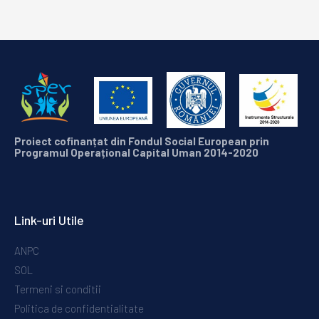
Proiect
cofinanțat
din
Fondul
Social European
prin
Programul
Operațional
Capital
Uman
2014-2020
Link-uri Utile
ANPC
SOL
Termeni si conditii
Politica de confidentialitate