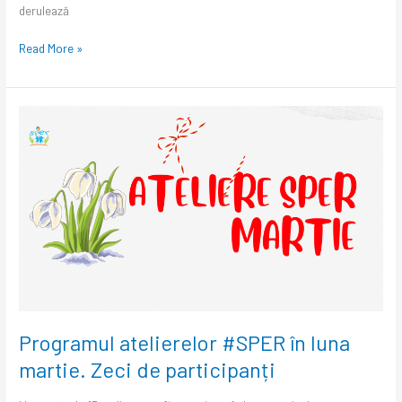
derulează
Read More »
Programul
atelierelor
#SPER
în
luna
martie.
Zeci
de
participanți
Programul atelierelor #SPER în luna
martie. Zeci de participanți