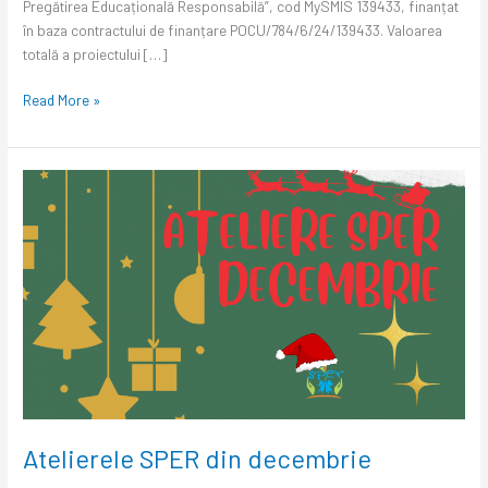
Pregătirea Educațională Responsabilă”, cod MySMIS 139433, finanțat
în baza contractului de finanțare POCU/784/6/24/139433. Valoarea
totală a proiectului […]
Read More »
Atelierele
SPER
din
decembrie
Atelierele SPER din decembrie