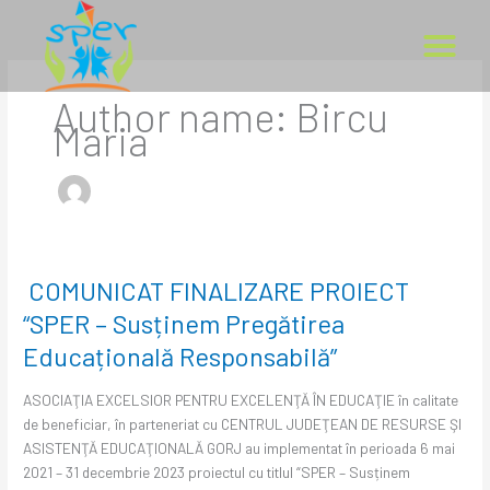
Skip
to
content
Author name: Bircu
SPER ÎN COPII
SPER ÎN PĂR
SPER ÎN ȘCOLI
ÎNSCRIE-TE ÎN P
Maria
COMUNICAT FINALIZARE PROIECT
COMUNICAT
FINALIZARE
“SPER – Susținem Pregătirea
PROIECT
Educațională Responsabilă”
“SPER
–
ASOCIAŢIA EXCELSIOR PENTRU EXCELENŢĂ ÎN EDUCAŢIE în calitate
Susținem
de beneficiar, în parteneriat cu CENTRUL JUDEŢEAN DE RESURSE ŞI
Pregătirea
ASISTENŢĂ EDUCAŢIONALĂ GORJ au implementat în perioada 6 mai
Educațională
2021 – 31 decembrie 2023 proiectul cu titlul “SPER – Susținem
Responsabilă”