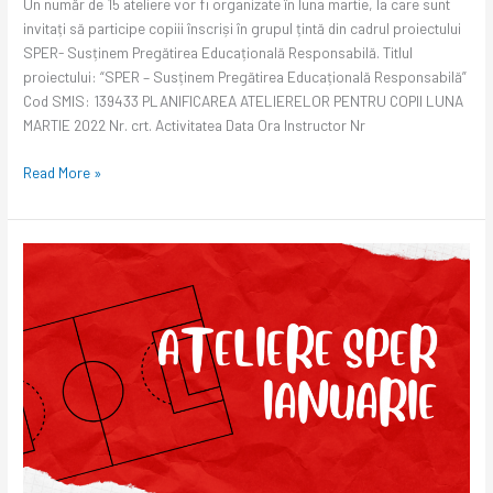
Un număr de 15 ateliere vor fi organizate în luna martie, la care sunt
invitați să participe copiii înscriși în grupul țintă din cadrul proiectului
SPER- Susținem Pregătirea Educațională Responsabilă. Titlul
proiectului: “SPER – Susținem Pregătirea Educațională Responsabilă”
Cod SMIS: 139433 PLANIFICAREA ATELIERELOR PENTRU COPII LUNA
MARTIE 2022 Nr. crt. Activitatea Data Ora Instructor Nr
Read More »
ATELIERE
#SPER
ÎN
IANUARIE